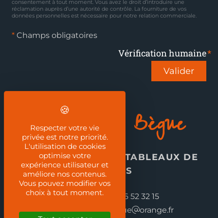
consentement à tout moment. Vous avez le droit d’introduire une
réclamation auprès d’une autorité de contrôle. La fourniture de vos
données personnelles est nécessaire pour notre relation commerciale.
*
Champs obligatoires
Vérification humaine
Valider
Jean-Guy Bègue
Respecter votre vie
privée est notre priorité.
L'utilisation de cookies
optimise votre
REPRODUCTION DE TABLEAUX DE
expérience utilisateur et
MAÎTRES
améliore nos contenus.
Vous pouvez modifier vos
choix à tout moment.
Téléphone :
03 86 52 32 15
Email :
jeanguy.begue
orange.fr