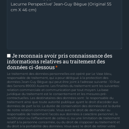
Je reconnais avoir pris connaissance des
informations relatives au traitement des
données ci-dessous
Le traitement des données personnelles est opéré par Le Vase bleu,
responsable de traitement, qui a pour délégué à la protection des
données Jean-Guy Bègue qui peut être joint à l'adresse suivante : 10 Rue
des Senons 89000 Auxerre. Les finalités du traitement sont les suivantes :
relation commerciale et communication par tout moyen. La base
juridique du traitement est le consentement et les mesures pré-
contractuelles. Les destinataires des données sont : le responsable du
traitement ainsi que toute autorité publique ayant le droit d’accéder aux
données de part la loi. La durée de conservation des données est la durée
de notre relation commerciale. Vous avez le droit de demander au
responsable de traitement l’accès aux données à caractère personnel, la
rectification ou l’effacement de celles-ci, ou une limitation de traitement
relatif à la personne concernée, ou du droit de s’opposer au traitement et
du droit à la portabilité des données. Vous avez le droit de retirer votre