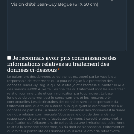
Je reconnais avoir pris connaissance des
informations relatives au traitement des
données ci-dessous
Le traitement des données personnelles est opéré par Le Vase bleu,
responsable de traitement, qui a pour délégué à la protection des
données Jean-Guy Bègue qui peut être joint à l'adresse suivante : 10 Rue
des Senons 89000 Auxerre. Les finalités du traitement sont les suivantes :
relation commerciale et communication par tout moyen. La base
juridique du traitement est le consentement et les mesures pré-
contractuelles. Les destinataires des données sont : le responsable du
traitement ainsi que toute autorité publique ayant le droit d’accéder aux
données de part la loi. La durée de conservation des données est la durée
de notre relation commerciale. Vous avez le droit de demander au
responsable de traitement l’accès aux données à caractère personnel, la
rectification ou l’effacement de celles-ci, ou une limitation de traitement
relatif à la personne concernée, ou du droit de s’opposer au traitement et
du droit à la portabilité des données. Vous avez le droit de retirer votre