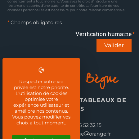
consentement à tout moment. Vous avez le droit d’introduire une
réclamation auprès d’une autorité de contrôle. La fourniture de vos
données personnelles est nécessaire pour notre relation commerciale.
*
Champs obligatoires
Vérification humaine
Valider
Jean-Guy Bègue
Respecter votre vie
privée est notre priorité.
L'utilisation de cookies
optimise votre
REPRODUCTION DE TABLEAUX DE
expérience utilisateur et
MAÎTRES
améliore nos contenus.
Vous pouvez modifier vos
choix à tout moment.
Téléphone :
03 86 52 32 15
Email :
jeanguy.begue
orange.fr